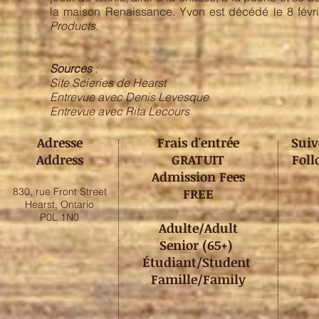
la maison Renaissance. Yvon est décédé le 8 févri
Products
.
Sources
:
Site Scieries de Hearst
Entrevue avec Denis Levesque
Entrevue avec Rita Lecours
Adresse
Frais d'entrée
Sui
Address
GRATUIT
Foll
Admission Fees
830, rue Front Street
FREE
Hearst, Ontario
P0L 1N0
Adulte/Adult
Senior (65+)
Étudiant/Student
Famille/Family