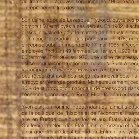
du tremble. Il a ouvert son usine en 1960. Yvon 
entrepreneurial très développé.
Son usine, appelée Levesque Plywood, ouvra ses po
comptait 50 employés à ses débuts. En 1962, il ach
classe industrielle pour le marché de l’industrie mo
commença à produire des panneaux de 4x8, ce qu
entreprise subit un incendie le 17 mai 1965, il reco
employés, incluant 49 femmes. Le 1er avril 1969, la
60 femmes. En 1969 et 1970, une usine de presswood
utilisé pour la construction de meubles. Suite à cec
la compagnie
Levesque Plywood
s’est lancée dans
peu rêveur qui avait des idées très innovatrices. Il a
à recycler l’énergie produite. Malheureusement, cec
30% de la production nationale de presswood dans 
l’économie canadienne, Pierre Eliott Trudeau est venu l
Yvon était un homme indépendant qui aimait s’éduq
de la politique, de l’histoire et de l’économie. Il a
allé en Europe quelques fois et aux États-Unis plu
Californie, au Nord des États-Unis, en Arizona et à 
ainsi que dans l’Ouest Canadien. Enfin, il a voyagé
jouer au tennis, aller à la chasse, à la pêche et se 