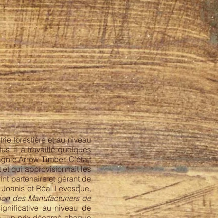
rie forestière et au niveau
us, il a travaillé quelques
nie Arrow Timber. C’était
et qui approvisionnait les
int partenaire et gérant de
oanis et Réal Levesque,
ion des Manufacturiers de
gnificative au niveau de
d », un prix décerné chaque