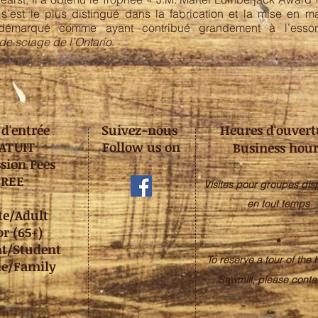
 s’est le plus distingué dans la fabrication et la mise en 
i démarqué comme ayant contribué grandement à l’ess
de sciage de l’Ontario
.
 d'entrée
Suivez-nous
Heures d'ouvert
ATUIT
Follow us on
Business hour
sion Fees
FREE
Visites pour groupes dis
en tout temps
te/Adult
or (65+)
•
nt/Student
To reserve a tour of the 
le/Family
Sawmill, please conta