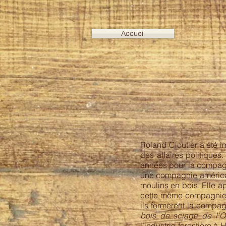
Accueil
Roland Cloutier a été i
des affaires politiques.
années pour la compagn
une compagnie américain
moulins en bois. Elle a
cette même compagnie
ils formèrent la compa
bois de sciage de l’O
l’industrie forestière 