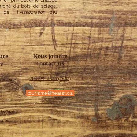
marché du bois de sciage.
or de l’
Association des
ure
Nous joindre
Contact us
s
705 362-4341 (1502
)
ponibles
tourisme@hearst.ca
Heritage
ct us