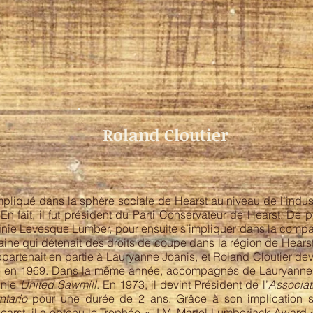
Roland Cloutier
mpliqué dans la sphère sociale de Hearst au niveau de l’indust
 En fait, il fut président du Parti Conservateur de Hearst. De pl
ie Levesque Lumber, pour ensuite s’impliquer dans la compag
e qui détenait des droits de coupe dans la région de Hearst 
ppartenait en partie à Lauryanne Joanis, et Roland Cloutier dev
 en 1969. Dans la même année, accompagnés de Lauryanne J
gnie
United Sawmill
. En 1973, il devint Président de l’
Associat
ntario
pour une durée de 2 ans. Grâce à son implication si
à Hearst, il a obtenu le Trophée « J.M. Martel Lumberjack Awar