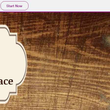
Start Now
ace