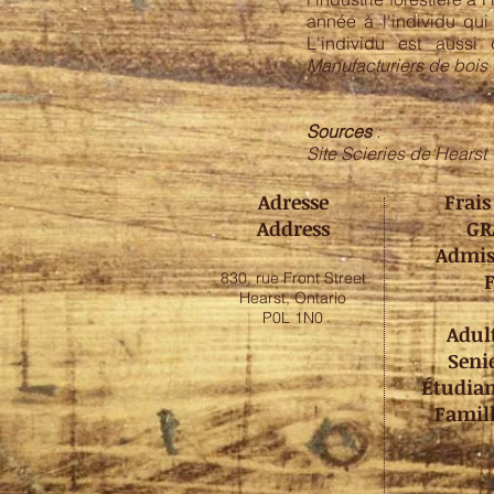
année à l'individu qui
L'individu est auss
Manufacturiers de bois 
Sources
:
Site Scieries de Hearst
Adresse
Frais
Address
GR
Admis
830, rue Front Street
Hearst, Ontario
P0L 1N0
Adul
Seni
Étudia
Famil