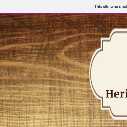
This site was des
Her